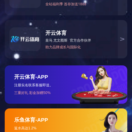
集团受邀出席德国曼胡默尔集团供应商大会
2024-07-18
市科技局领导莅临龙德科技调研科技创新体系建设
2024-08-19
龙德公司被中技协过滤分离技术专委会批准为会员单位
2017-10-16
您有任何问题，请留言给我们！
请填写您的联系方式，将有助于我们及时与您取得联系，尽快
解决您提出的问题。