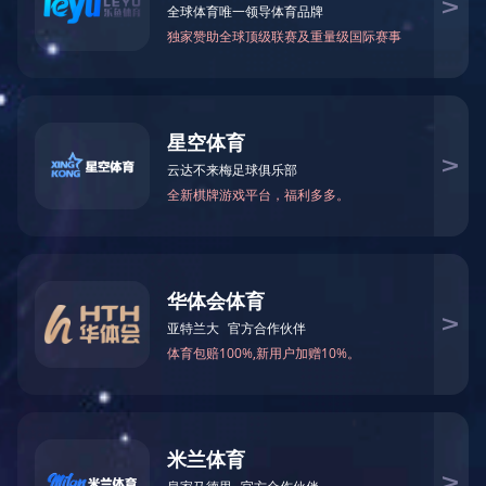
你觉得这篇文章怎么样？
0
0
标签：
全部