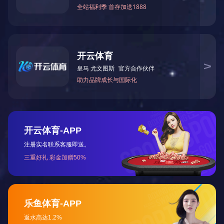
你觉得这篇文章怎么样？
0
0
标签：
全部
上一篇：德国曼胡默尔集团供应链高层领导来龙德公司交流考察
下一篇：集团通过“三合一管理体系”认证
相关新闻
县政协主席王秀刚调研企业生产经营情况
2022-06-17
万豪集团.龙德科技荣膺曼胡默尔“全球优秀供应商”奖
2022-07-05