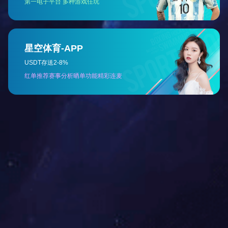
请填写您的联系方式，将有助于我们及时与您取得联系，尽快
解决您提出的问题。