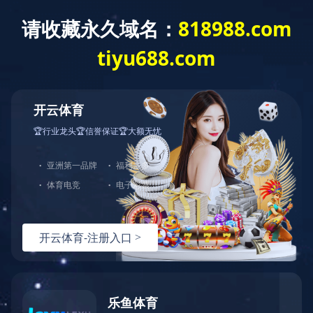
米兰体育app官网入口
人力政策
人才招聘
招聘职位
学历
工作经验
招聘人数
联系电话
制浆造纸
本科及以上学历
应往届毕业生
10
0536-3216638
企业管理
本科及以上学历
应往届毕业生
5
0536-3216638