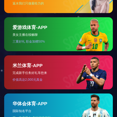
下属公司
万豪纸业
山东龙德
玉龙造纸
纸业化工
联系方式
服务热线：
0536-3116638
邮 箱：wanhao@nmgsslh.com
地 址：山东省临朐县华特路5311号