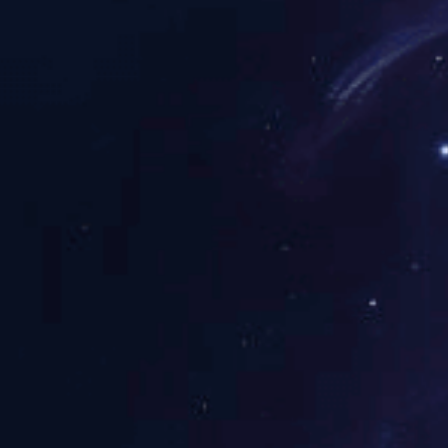
标签：
公司场景
全部
上一篇：龙德公司厂区图
下一篇：没有了