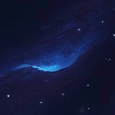
相关新闻
印度曼胡来访
潍坊市工信局局长调研
万豪集团书法文化联谊会成功举办
市委常委、临朐县委书记刘艳芳会见德国曼胡默尔集团客人
集团与山东工业技师学院举行校企战略协议签约仪式
踔厉奋发 蓄力新程 ——2024年元旦献词
请填