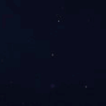
2023-07-02
职工夏送清凉活动
2021-07-15
领导来龙德公司交流考察
2023-06-07
汽车滤纸山东省工程研究中心”通过省发改委认定
2022-05-31
尔“全球优秀供应商”奖
2022-07-05
考察指导
2017-10-11
题。