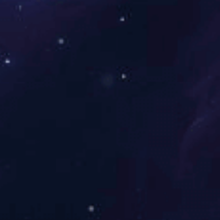
标签：
全部
上一篇：山东省制造业单项冠军（临朐玉龙造纸有限公司）
下一篇：山东省制造业单项冠军（山东龙德复合材料科技股份有
相关新闻