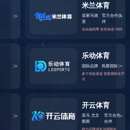
主页
>
关于我们
>
资质荣誉