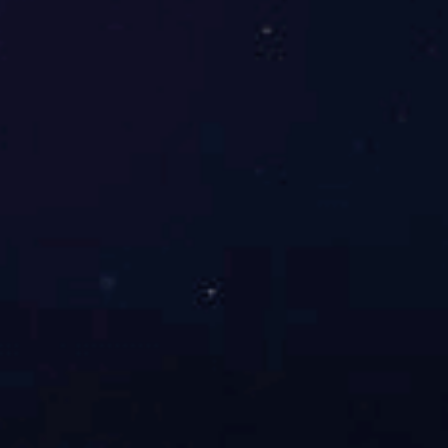
2023-08-10
集团召开“庆七一”党员座谈会
2017-06-29
县总工会领导来集团开展关爱
2023-06-09
德国曼胡默尔集团供应链高层
2021-07-17
热烈祝贺万豪集团龙德公司“
2022-06-17
万豪集团.龙德科技荣膺曼胡默
贺和诚挚的慰问
2023-05-01
上海倍赢公司领导来龙德公司
您有任何问题，请留言给我们！
写您的联系方式，将有助于我们及时与您取得联系，尽快解决您提出的问