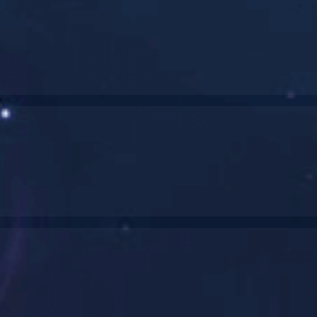
米兰体育app官网入口
IATF 16949
发布时间：2023-08-21
点击量：
110