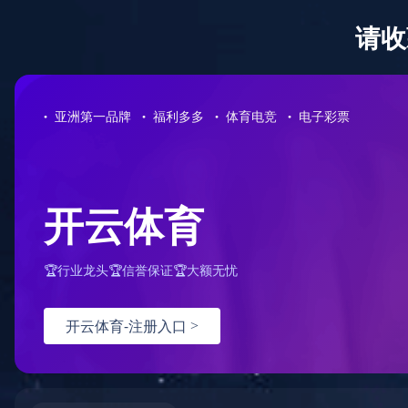
米兰体育app官网入口
米兰体育app官网入口
关于我们
产品中