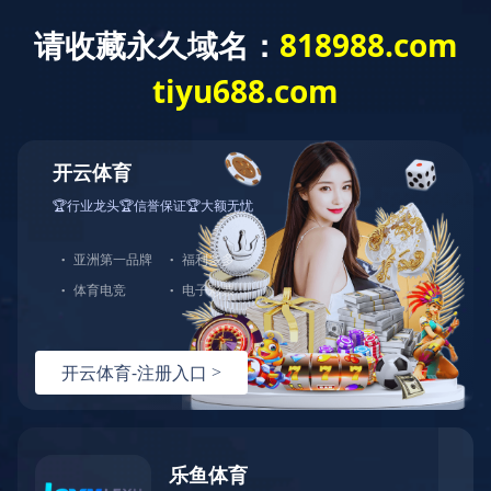
米兰体育app官网入口
食品级包装用纸系
米兰体育app官网
医疗用纸系列
特种纸系列
列
入口-米兰（中
生活用纸系列
文化用纸系列
国）