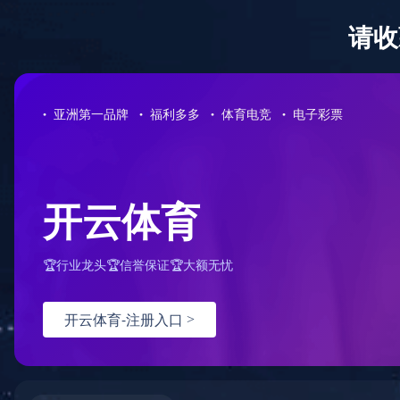
米兰体育app官网入口
米兰体育app官网入口
关于我们
产品中