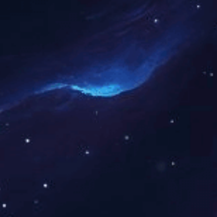
龙德公司助力国Ⅵ汽车排放标准的推进实施
万豪集团书法文化联谊会成功举办
FILTECH 2024，龙德科技德国之行圆满收官
万豪集团龙德科技与德国曼胡默尔公司签署战略合作协议
请填