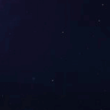
讯
下属公司
联系方式