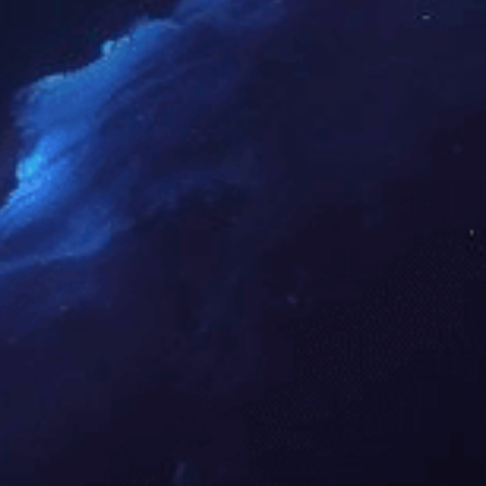
返回
2018-06-05
审核
2025-10-24