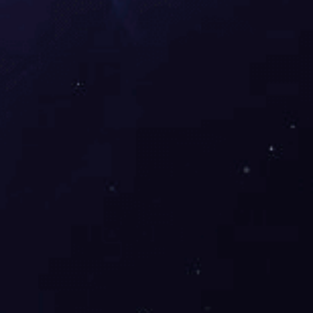
理事单位莅临公司交流考察
2025-09-11
成功举办
2018-08-05
新篇
2025-01-01
展览会 展示创新实力与未来愿景
2024-11-08
题。