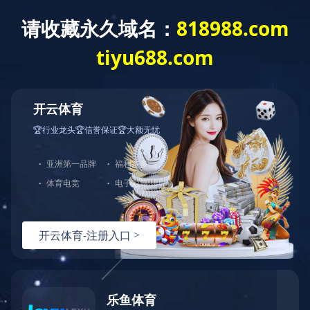
米兰体育app官网入口
站内搜索
集团领导
走访慰问陡沟社区困难党员群众
在中国共产党建党100周年来临之际，按照上级党委
要求，6月23日上午，集团党委书记、董事长尹培农
在大陡沟社区党总支书记、主任王孔臻等负责同志
2021-06-24
的陪同下，来到社区困难党员宫守茂、王德文、王