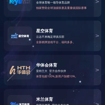
孔杰、困难群众许奎美家中，送上慰问金并送去慰
问品，走访慰问老党员、困难群众，为他们送去党
和政府企业的关怀与温暖。集团总经理王红旗，集
关于我们
团党委副…
公司概况
公司场景
公司生产线
资质荣誉
米兰体育app官网入口
产品中心
食品级包装用纸系列
米兰体育app官网入口-米兰（中国）
医疗用纸系列
特种纸系列
生活用纸系列
文化用纸系列
新闻资讯
米兰体育app官网入口
行业资讯
产品知识
下属公司