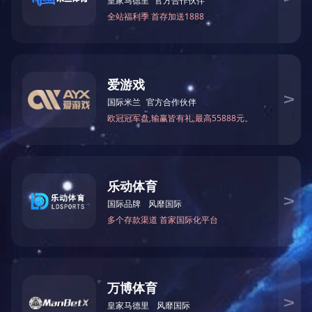
万豪纸业
山东龙德
玉龙造纸
纸业化工
联系方式
服务热线：
0536-3116638
邮 箱：wanhao@nmgsslh.com
地 址：山东省临朐县华特路5311号